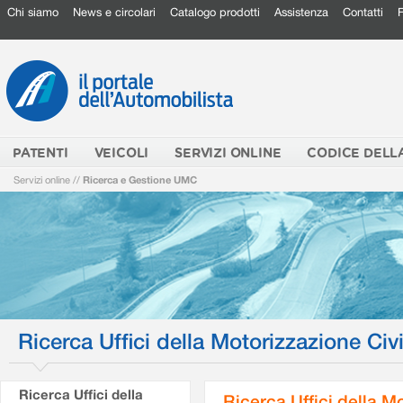
Chi siamo
News e circolari
Catalogo prodotti
Assistenza
Contatti
PATENTI
VEICOLI
SERVIZI ONLINE
CODICE DELL
Servizi online
//
Ricerca e Gestione UMC
Ricerca Uffici della Motorizzazione Civi
Ricerca Uffici della
Ricerca Uffici della M