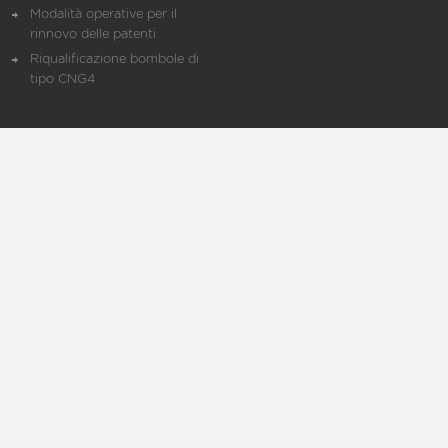
Modalità operative per il
rinnovo delle patenti
Riqualificazione bombole di
tipo CNG4