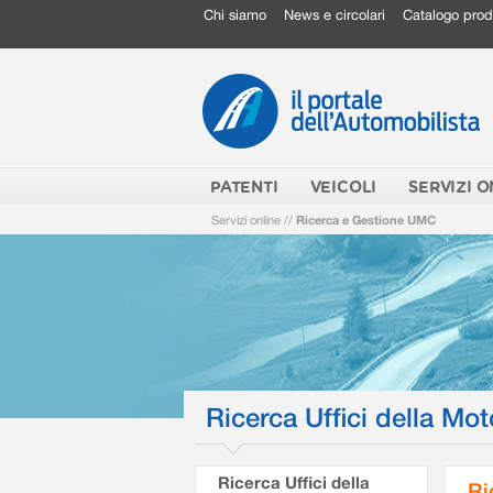
Chi siamo
News e circolari
Catalogo prod
PATENTI
VEICOLI
SERVIZI O
Servizi online
//
Ricerca e Gestione UMC
Ricerca Uffici della Mot
Ricerca Uffici della
Ri