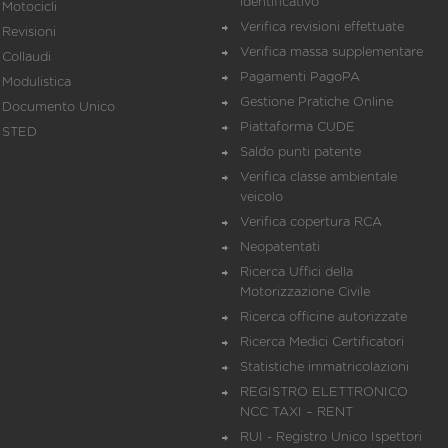
identificativo
Motocicli
Verifica revisioni effettuate
Revisioni
Verifica massa supplementare
Collaudi
Pagamenti PagoPA
Modulistica
Gestione Pratiche Online
Documento Unico
Piattaforma CUDE
STED
Saldo punti patente
Verifica classe ambientale
veicolo
Verifica copertura RCA
Neopatentati
Ricerca Uffici della
Motorizzazione Civile
Ricerca officine autorizzate
Ricerca Medici Certificatori
Statistiche immatricolazioni
REGISTRO ELETTRONICO
NCC TAXI – RENT
RUI - Registro Unico Ispettori