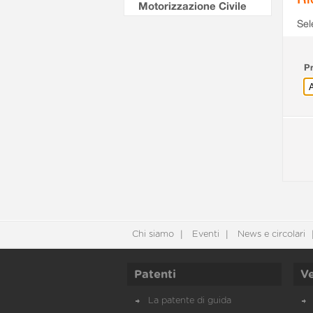
Motorizzazione Civile
Sel
Pr
Chi siamo
Eventi
News e circolari
Patenti
Ve
La patente di guida