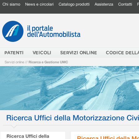
Chi siamo
News e circolari
Catalogo prodotti
Assistenza
Contatti
PATENTI
VEICOLI
SERVIZI ONLINE
CODICE DELL
Servizi online
//
Ricerca e Gestione UMC
Ricerca Uffici della Motorizzazione Civi
Ricerca Uffici della
Ricerca Uffici della M