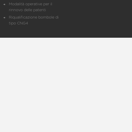
Modalità operative per il
rinnovo delle patenti
Riqualificazione bombole di
tipo CNG4