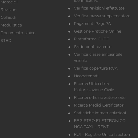
identificativo
Motocicli
Verifica revisioni effettuate
Revisioni
Verifica massa supplementare
Collaudi
Pagamenti PagoPA
Modulistica
Gestione Pratiche Online
Documento Unico
Piattaforma CUDE
STED
Saldo punti patente
Verifica classe ambientale
veicolo
Verifica copertura RCA
Neopatentati
Ricerca Uffici della
Motorizzazione Civile
Ricerca officine autorizzate
Ricerca Medici Certificatori
Statistiche immatricolazioni
REGISTRO ELETTRONICO
NCC TAXI – RENT
RUI - Registro Unico Ispettori