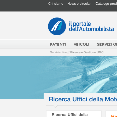
Chi siamo
News e circolari
Catalogo prod
PATENTI
VEICOLI
SERVIZI O
Servizi online
//
Ricerca e Gestione UMC
Ricerca Uffici della Mot
Ricerca Uffici della
Ri