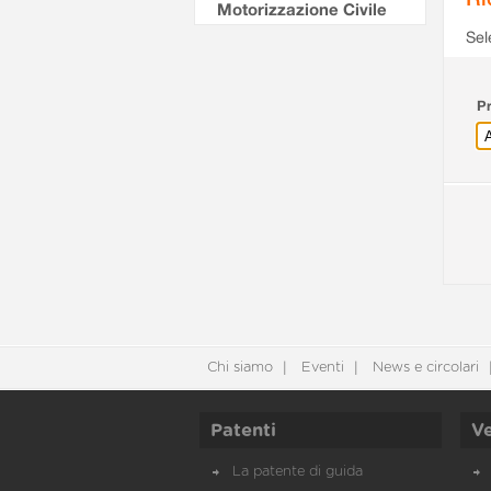
Motorizzazione Civile
Sel
Pr
Chi siamo
Eventi
News e circolari
Patenti
Ve
La patente di guida