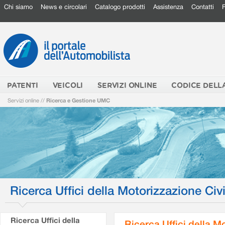
Chi siamo
News e circolari
Catalogo prodotti
Assistenza
Contatti
PATENTI
VEICOLI
SERVIZI ONLINE
CODICE DELL
Servizi online
//
Ricerca e Gestione UMC
Ricerca Uffici della Motorizzazione Civi
Ricerca Uffici della
Ricerca Uffici della M