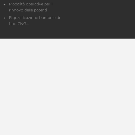
Modalità operative per il
rinnovo delle patenti
Riqualificazione bombole di
tipo CNG4