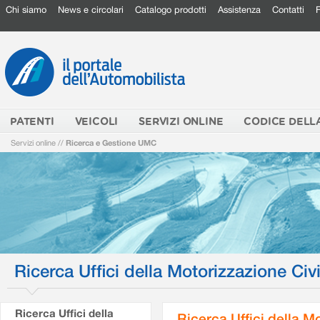
Chi siamo
News e circolari
Catalogo prodotti
Assistenza
Contatti
PATENTI
VEICOLI
SERVIZI ONLINE
CODICE DELL
Servizi online
//
Ricerca e Gestione UMC
Ricerca Uffici della Motorizzazione Civi
Ricerca Uffici della
Ricerca Uffici della M