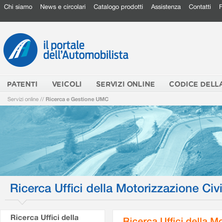
Chi siamo
News e circolari
Catalogo prodotti
Assistenza
Contatti
PATENTI
VEICOLI
SERVIZI ONLINE
CODICE DELL
Servizi online
//
Ricerca e Gestione UMC
Ricerca Uffici della Motorizzazione Civi
Ricerca Uffici della
Ricerca Uffici della M