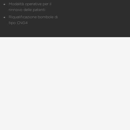
Modalità operative per il
rinnovo delle patenti
Riqualificazione bombole di
tipo CNG4