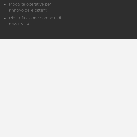
Modalità operative per il
rinnovo delle patenti
Riqualificazione bombole di
tipo CNG4