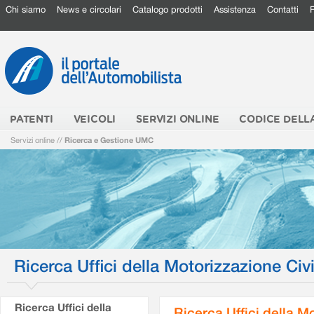
Chi siamo
News e circolari
Catalogo prodotti
Assistenza
Contatti
PATENTI
VEICOLI
SERVIZI ONLINE
CODICE DELL
Servizi online
//
Ricerca e Gestione UMC
Ricerca Uffici della Motorizzazione Civi
Ricerca Uffici della
Ricerca Uffici della M