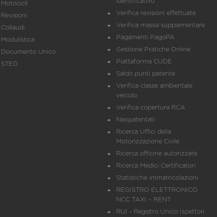
identificativo
Motocicli
Verifica revisioni effettuate
Revisioni
Verifica massa supplementare
Collaudi
Pagamenti PagoPA
Modulistica
Gestione Pratiche Online
Documento Unico
Piattaforma CUDE
STED
Saldo punti patente
Verifica classe ambientale
veicolo
Verifica copertura RCA
Neopatentati
Ricerca Uffici della
Motorizzazione Civile
Ricerca officine autorizzate
Ricerca Medici Certificatori
Statistiche immatricolazioni
REGISTRO ELETTRONICO
NCC TAXI – RENT
RUI - Registro Unico Ispettori