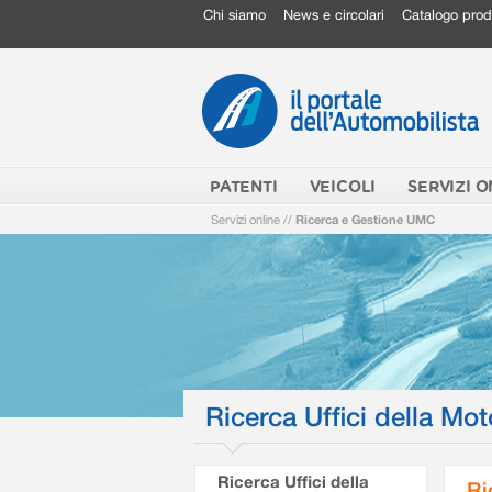
Chi siamo
News e circolari
Catalogo prod
PATENTI
VEICOLI
SERVIZI O
Servizi online
//
Ricerca e Gestione UMC
Ricerca Uffici della Mot
Ricerca Uffici della
Ri