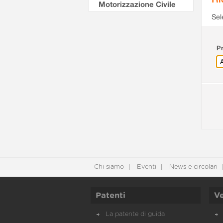
Motorizzazione Civile
Sel
Pr
Chi siamo
Eventi
News e circolari
Patenti
Ve
La patente di guida