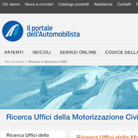
Chi siamo
News e circolari
Catalogo prodotti
Assistenza
Contatti
PATENTI
VEICOLI
SERVIZI ONLINE
CODICE DELL
Servizi online
//
Ricerca e Gestione UMC
Ricerca Uffici della Motorizzazione Civi
Ricerca Uffici della
Ricerca Uffici della M