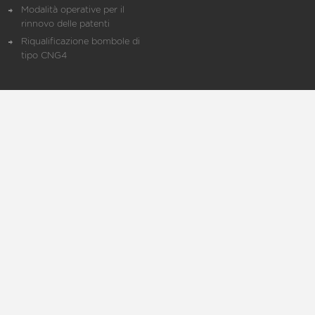
Modalità operative per il
rinnovo delle patenti
Riqualificazione bombole di
tipo CNG4