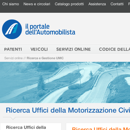
Chi siamo
News e circolari
Catalogo prodotti
Assistenza
Contatti
PATENTI
VEICOLI
SERVIZI ONLINE
CODICE DELL
Servizi online
//
Ricerca e Gestione UMC
Ricerca Uffici della Motorizzazione Civi
Ricerca Uffici della
Ricerca Uffici della M