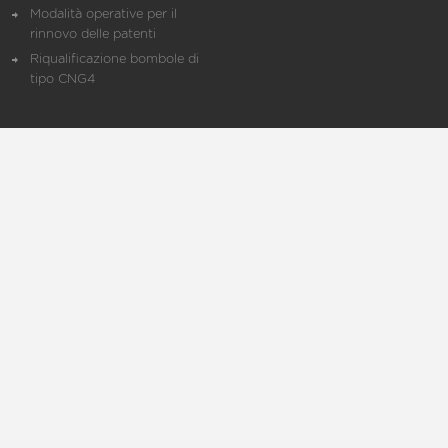
Modalità operative per il
rinnovo delle patenti
Riqualificazione bombole di
tipo CNG4