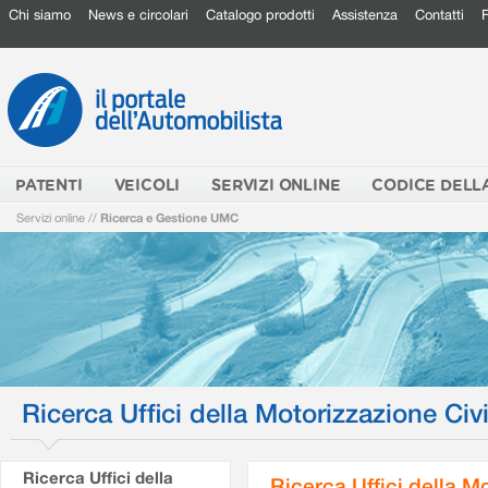
Chi siamo
News e circolari
Catalogo prodotti
Assistenza
Contatti
PATENTI
VEICOLI
SERVIZI ONLINE
CODICE DELL
Servizi online
//
Ricerca e Gestione UMC
Ricerca Uffici della Motorizzazione Civi
Ricerca Uffici della
Ricerca Uffici della M