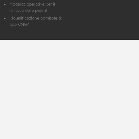
Modalità operative per il
rinnovo delle patenti
Riqualificazione bombole di
tipo CNG4