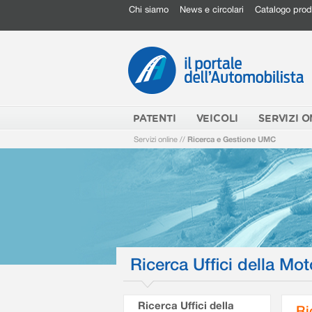
Chi siamo
News e circolari
Catalogo prod
PATENTI
VEICOLI
SERVIZI O
Servizi online
//
Ricerca e Gestione UMC
Ricerca Uffici della Mot
Ricerca Uffici della
Ri