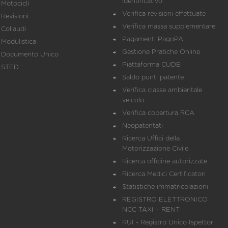
identificativo
Motocicli
Verifica revisioni effettuate
Revisioni
Verifica massa supplementare
Collaudi
Pagamenti PagoPA
Modulistica
Gestione Pratiche Online
Documento Unico
Piattaforma CUDE
STED
Saldo punti patente
Verifica classe ambientale
veicolo
Verifica copertura RCA
Neopatentati
Ricerca Uffici della
Motorizzazione Civile
Ricerca officine autorizzate
Ricerca Medici Certificatori
Statistiche immatricolazioni
REGISTRO ELETTRONICO
NCC TAXI – RENT
RUI - Registro Unico Ispettori