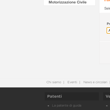
Motorizzazione Civile
Sel
Pr
Chi siamo
Eventi
News e circolari
Patenti
Ve
La patente di guida