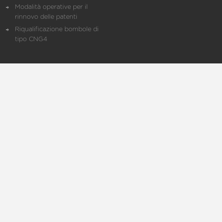
Modalità operative per il
rinnovo delle patenti
Riqualificazione bombole di
tipo CNG4