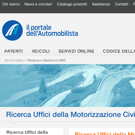
Chi siamo
News e circolari
Catalogo prodotti
Assistenza
Contatti
PATENTI
VEICOLI
SERVIZI ONLINE
CODICE DELL
Servizi online
//
Ricerca e Gestione UMC
Ricerca Uffici della Motorizzazione Civi
Ricerca Uffici della
Ricerca Uffici della M