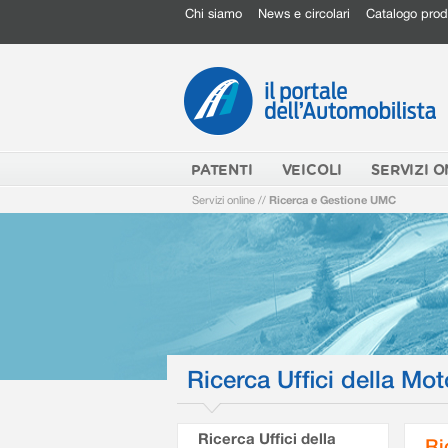
Chi siamo
News e circolari
Catalogo prod
PATENTI
VEICOLI
SERVIZI O
Servizi online
//
Ricerca e Gestione UMC
Ricerca Uffici della Mot
Ricerca Uffici della
Ri