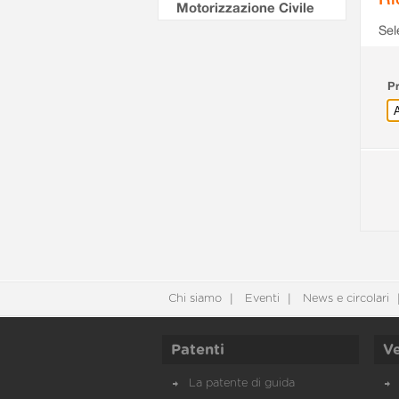
Motorizzazione Civile
Sel
Pr
Chi siamo
Eventi
News e circolari
Patenti
Ve
La patente di guida