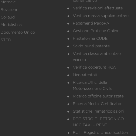
identificativo
Motocicli
Verifica revisioni effettuate
Revisioni
Verifica massa supplementare
Collaudi
Pagamenti PagoPA
Modulistica
Gestione Pratiche Online
Documento Unico
Piattaforma CUDE
STED
Saldo punti patente
Verifica classe ambientale
veicolo
Verifica copertura RCA
Neopatentati
Ricerca Uffici della
Motorizzazione Civile
Ricerca officine autorizzate
Ricerca Medici Certificatori
Statistiche immatricolazioni
REGISTRO ELETTRONICO
NCC TAXI – RENT
RUI - Registro Unico Ispettori