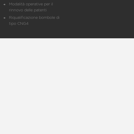
Modalità operative per il
rinnovo delle patenti
Riqualificazione bombole di
tipo CNG4