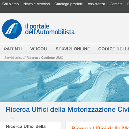
Chi siamo
News e circolari
Catalogo prodotti
Assistenza
Contatti
PATENTI
VEICOLI
SERVIZI ONLINE
CODICE DELL
Servizi online
//
Ricerca e Gestione UMC
Ricerca Uffici della Motorizzazione Civi
Ricerca Uffici della
Ricerca Uffici della M