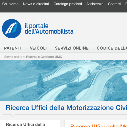
Chi siamo
News e circolari
Catalogo prodotti
Assistenza
Contatti
PATENTI
VEICOLI
SERVIZI ONLINE
CODICE DELL
Servizi online
//
Ricerca e Gestione UMC
Ricerca Uffici della Motorizzazione Civi
Ricerca Uffici della
Ricerca Uffici della M