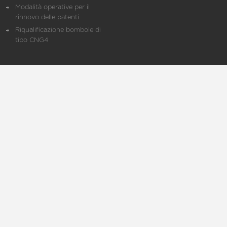
Modalità operative per il
rinnovo delle patenti
Riqualificazione bombole di
tipo CNG4