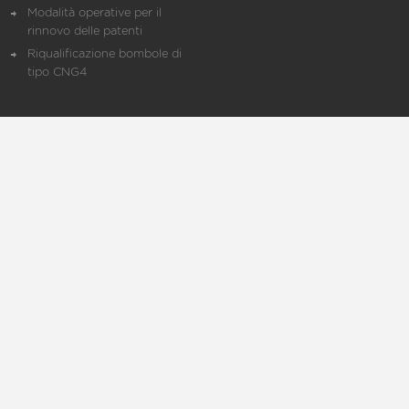
Modalità operative per il
rinnovo delle patenti
Riqualificazione bombole di
tipo CNG4