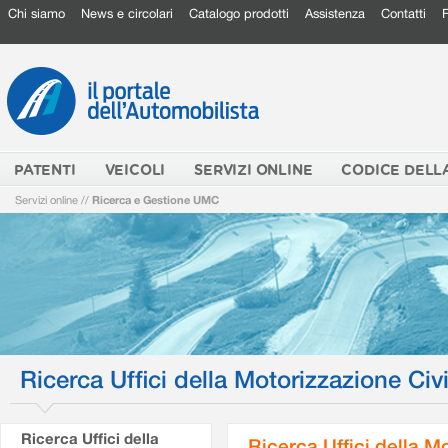
Chi siamo
News e circolari
Catalogo prodotti
Assistenza
Contatti
PATENTI
VEICOLI
SERVIZI ONLINE
CODICE DELL
Servizi online
//
Ricerca e Gestione UMC
Ricerca Uffici della Motorizzazione Civi
Ricerca Uffici della
Ricerca Uffici della M