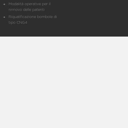
Modalità operative per il
rinnovo delle patenti
Riqualificazione bombole di
tipo CNG4