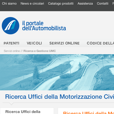
Chi siamo
News e circolari
Catalogo prodotti
Assistenza
Contatti
PATENTI
VEICOLI
SERVIZI ONLINE
CODICE DELL
Servizi online
//
Ricerca e Gestione UMC
Ricerca Uffici della Motorizzazione Civi
Ricerca Uffici della
Ricerca Uffici della M