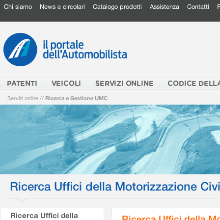
Chi siamo
News e circolari
Catalogo prodotti
Assistenza
Contatti
PATENTI
VEICOLI
SERVIZI ONLINE
CODICE DELL
Servizi online
//
Ricerca e Gestione UMC
Ricerca Uffici della Motorizzazione Civi
Ricerca Uffici della
Ricerca Uffici della M