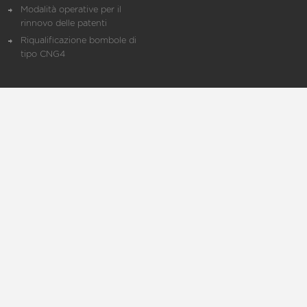
Modalità operative per il
rinnovo delle patenti
Riqualificazione bombole di
tipo CNG4