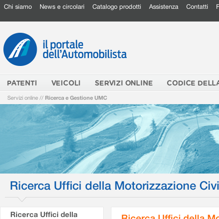
Chi siamo
News e circolari
Catalogo prodotti
Assistenza
Contatti
PATENTI
VEICOLI
SERVIZI ONLINE
CODICE DELL
Servizi online
//
Ricerca e Gestione UMC
Ricerca Uffici della Motorizzazione Civi
Ricerca Uffici della
Ricerca Uffici della M