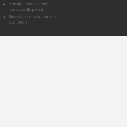
Modalità operative per il
rinnovo delle patenti
Riqualificazione bombole di
tipo CNG4