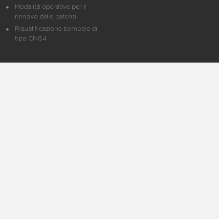
Modalità operative per il
rinnovo delle patenti
Riqualificazione bombole di
tipo CNG4