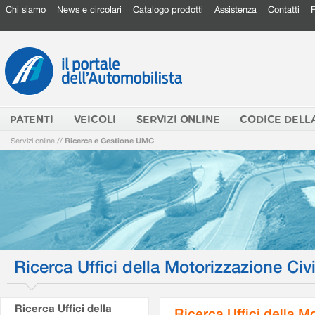
Chi siamo
News e circolari
Catalogo prodotti
Assistenza
Contatti
PATENTI
VEICOLI
SERVIZI ONLINE
CODICE DELL
Servizi online
//
Ricerca e Gestione UMC
Ricerca Uffici della Motorizzazione Civi
Ricerca Uffici della
Ricerca Uffici della M