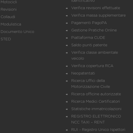
identificativo
Motocicli
Verifica revisioni effettuate
Revisioni
Verifica massa supplementare
Collaudi
Pagamenti PagoPA
Modulistica
Gestione Pratiche Online
Documento Unico
Piattaforma CUDE
STED
Saldo punti patente
Verifica classe ambientale
veicolo
Verifica copertura RCA
Neopatentati
Ricerca Uffici della
Motorizzazione Civile
Ricerca officine autorizzate
Ricerca Medici Certificatori
Statistiche immatricolazioni
REGISTRO ELETTRONICO
NCC TAXI – RENT
RUI - Registro Unico Ispettori