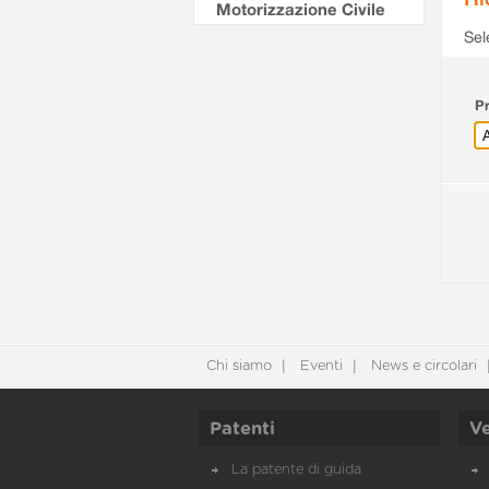
Motorizzazione Civile
Sel
Pr
Chi siamo
Eventi
News e circolari
Patenti
Ve
La patente di guida