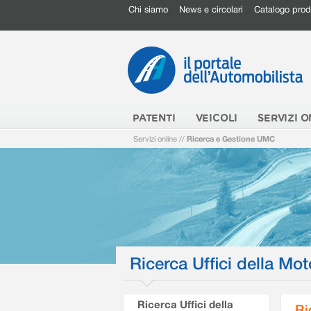
Chi siamo
News e circolari
Catalogo prod
PATENTI
VEICOLI
SERVIZI O
Servizi online
//
Ricerca e Gestione UMC
Ricerca Uffici della Mot
Ricerca Uffici della
Ri