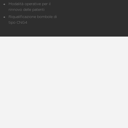
Modalità operative per il
rinnovo delle patenti
Riqualificazione bombole di
tipo CNG4