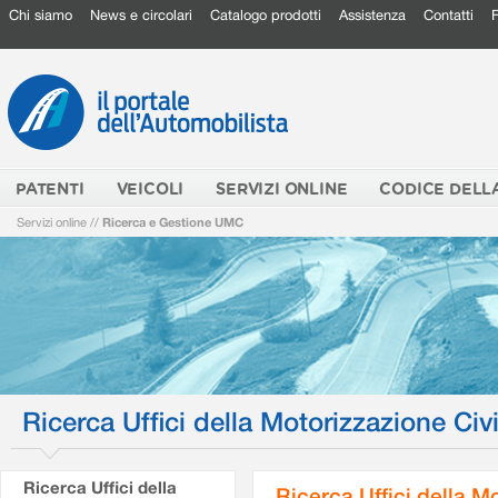
Chi siamo
News e circolari
Catalogo prodotti
Assistenza
Contatti
PATENTI
VEICOLI
SERVIZI ONLINE
CODICE DELL
Servizi online
//
Ricerca e Gestione UMC
Ricerca Uffici della Motorizzazione Civi
Ricerca Uffici della
Ricerca Uffici della M