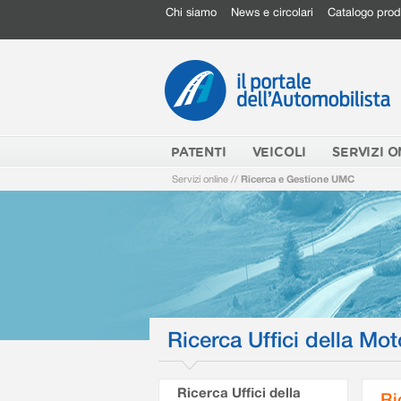
Chi siamo
News e circolari
Catalogo prod
PATENTI
VEICOLI
SERVIZI O
Servizi online
//
Ricerca e Gestione UMC
Ricerca Uffici della Mot
Ricerca Uffici della
Ri