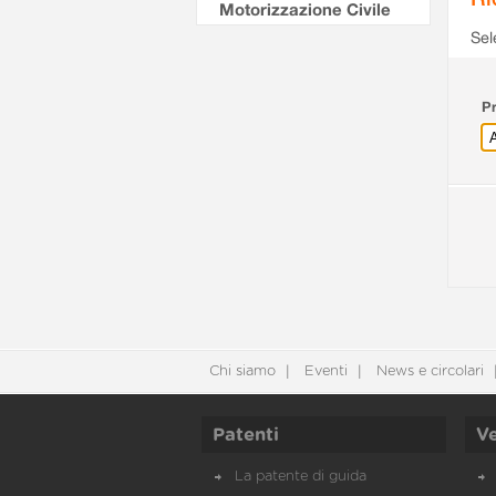
Motorizzazione Civile
Sel
Pr
Chi siamo
Eventi
News e circolari
Patenti
Ve
La patente di guida