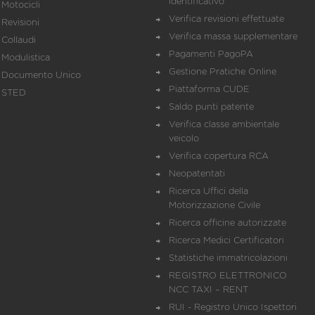
identificativo
Motocicli
Verifica revisioni effettuate
Revisioni
Verifica massa supplementare
Collaudi
Pagamenti PagoPA
Modulistica
Gestione Pratiche Online
Documento Unico
Piattaforma CUDE
STED
Saldo punti patente
Verifica classe ambientale
veicolo
Verifica copertura RCA
Neopatentati
Ricerca Uffici della
Motorizzazione Civile
Ricerca officine autorizzate
Ricerca Medici Certificatori
Statistiche immatricolazioni
REGISTRO ELETTRONICO
NCC TAXI – RENT
RUI - Registro Unico Ispettori