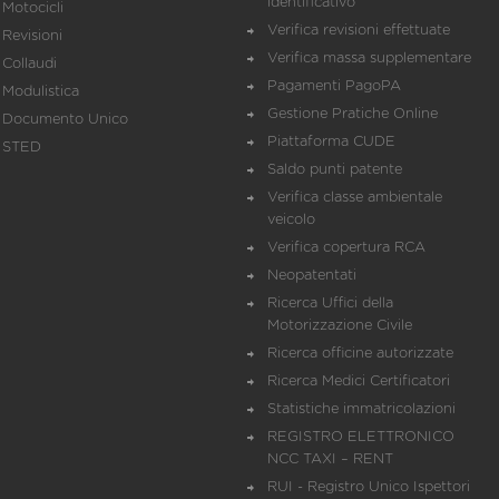
identificativo
Motocicli
Verifica revisioni effettuate
Revisioni
Verifica massa supplementare
Collaudi
Pagamenti PagoPA
Modulistica
Gestione Pratiche Online
Documento Unico
Piattaforma CUDE
STED
Saldo punti patente
Verifica classe ambientale
veicolo
Verifica copertura RCA
Neopatentati
Ricerca Uffici della
Motorizzazione Civile
Ricerca officine autorizzate
Ricerca Medici Certificatori
Statistiche immatricolazioni
REGISTRO ELETTRONICO
NCC TAXI – RENT
RUI - Registro Unico Ispettori