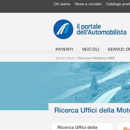
Chi siamo
News e circolari
Catalogo prod
PATENTI
VEICOLI
SERVIZI O
Servizi online
//
Ricerca e Gestione UMC
Ricerca Uffici della Mot
Ricerca Uffici della
Ri