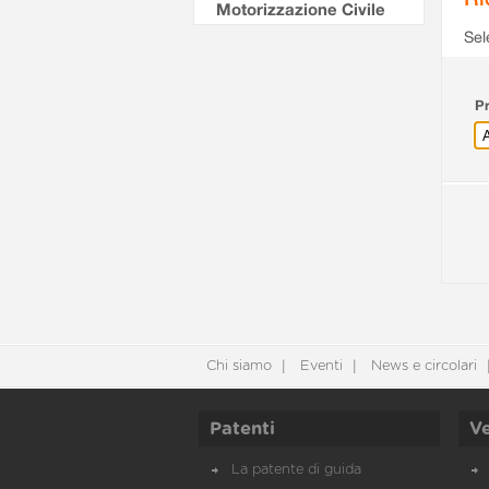
Motorizzazione Civile
Sel
Pr
Chi siamo
Eventi
News e circolari
Patenti
Ve
La patente di guida