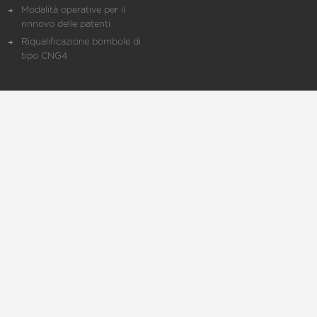
Modalità operative per il
rinnovo delle patenti
Riqualificazione bombole di
tipo CNG4