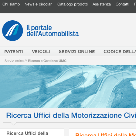
Chi siamo
News e circolari
Catalogo prodotti
Assistenza
Contatti
PATENTI
VEICOLI
SERVIZI ONLINE
CODICE DELL
Servizi online
//
Ricerca e Gestione UMC
Ricerca Uffici della Motorizzazione Civi
Ricerca Uffici della
Ricerca Uffici della M