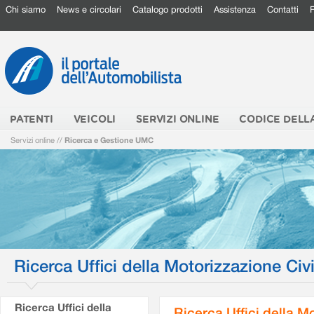
Chi siamo
News e circolari
Catalogo prodotti
Assistenza
Contatti
PATENTI
VEICOLI
SERVIZI ONLINE
CODICE DELL
Servizi online
//
Ricerca e Gestione UMC
Ricerca Uffici della Motorizzazione Civi
Ricerca Uffici della
Ricerca Uffici della M