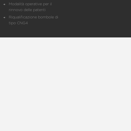
Modalità operative per il
rinnovo delle patenti
Riqualificazione bombole di
tipo CNG4