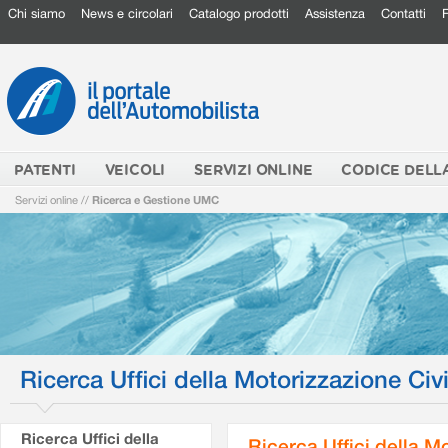
Chi siamo
News e circolari
Catalogo prodotti
Assistenza
Contatti
PATENTI
VEICOLI
SERVIZI ONLINE
CODICE DELL
Servizi online
//
Ricerca e Gestione UMC
Ricerca Uffici della Motorizzazione Civi
Ricerca Uffici della
Ricerca Uffici della M