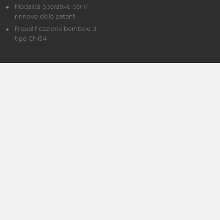
Modalità operative per il
rinnovo delle patenti
Riqualificazione bombole di
tipo CNG4