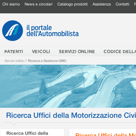
Chi siamo
News e circolari
Catalogo prodotti
Assistenza
Contatti
PATENTI
VEICOLI
SERVIZI ONLINE
CODICE DELL
Servizi online
//
Ricerca e Gestione UMC
Ricerca Uffici della Motorizzazione Civi
Ricerca Uffici della
Ricerca Uffici della M