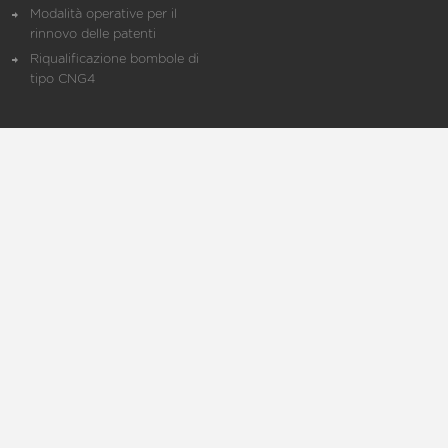
Modalità operative per il
rinnovo delle patenti
Riqualificazione bombole di
tipo CNG4