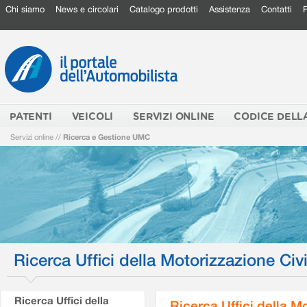
Chi siamo
News e circolari
Catalogo prodotti
Assistenza
Contatti
PATENTI
VEICOLI
SERVIZI ONLINE
CODICE DELL
Servizi online
//
Ricerca e Gestione UMC
Ricerca Uffici della Motorizzazione Civi
Ricerca Uffici della
Ricerca Uffici della M