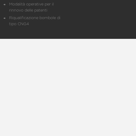
Modalità operative per il
rinnovo delle patenti
Riqualificazione bombole di
tipo CNG4