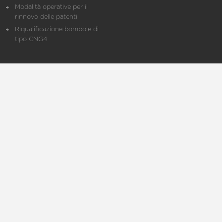
Modalità operative per il
rinnovo delle patenti
Riqualificazione bombole di
tipo CNG4