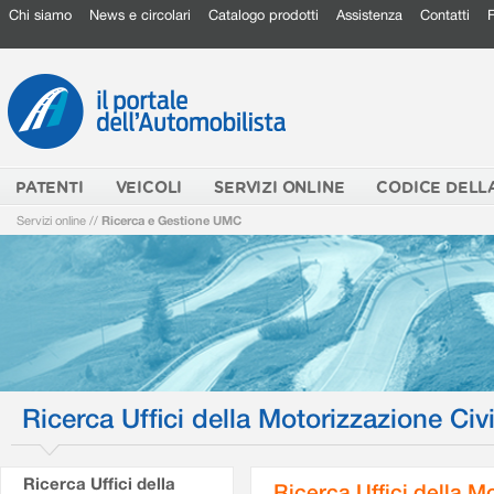
Chi siamo
News e circolari
Catalogo prodotti
Assistenza
Contatti
PATENTI
VEICOLI
SERVIZI ONLINE
CODICE DELL
Servizi online
//
Ricerca e Gestione UMC
Ricerca Uffici della Motorizzazione Civi
Ricerca Uffici della
Ricerca Uffici della M