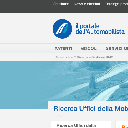
Chi siamo
News e circolari
Catalogo prod
PATENTI
VEICOLI
SERVIZI O
Servizi online
//
Ricerca e Gestione UMC
Ricerca Uffici della Mot
Ricerca Uffici della
Ri