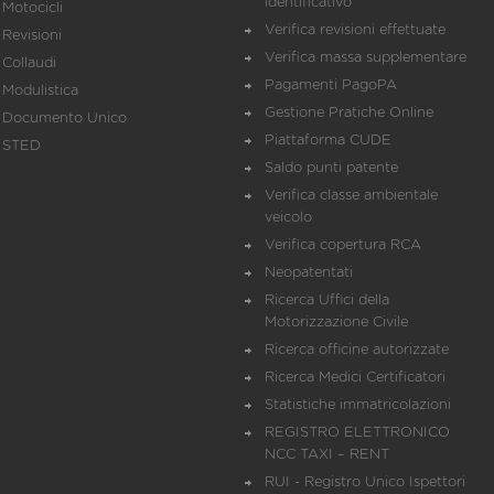
identificativo
Motocicli
Verifica revisioni effettuate
Revisioni
Verifica massa supplementare
Collaudi
Pagamenti PagoPA
Modulistica
Gestione Pratiche Online
Documento Unico
Piattaforma CUDE
STED
Saldo punti patente
Verifica classe ambientale
veicolo
Verifica copertura RCA
Neopatentati
Ricerca Uffici della
Motorizzazione Civile
Ricerca officine autorizzate
Ricerca Medici Certificatori
Statistiche immatricolazioni
REGISTRO ELETTRONICO
NCC TAXI – RENT
RUI - Registro Unico Ispettori