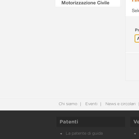
Motorizzazione Civile
Sel
Pr
Chi siamo
Eventi
News e circolari
Patenti
Ve
La patente di guida