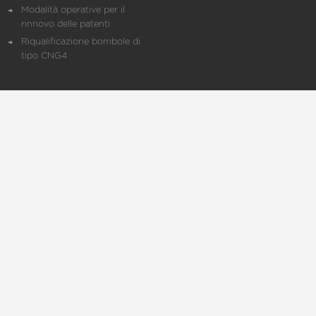
Modalità operative per il
rinnovo delle patenti
Riqualificazione bombole di
tipo CNG4