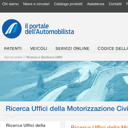
Chi siamo
News e circolari
Catalogo prodotti
Assistenza
Contatti
PATENTI
VEICOLI
SERVIZI ONLINE
CODICE DELL
Servizi online
//
Ricerca e Gestione UMC
Ricerca Uffici della Motorizzazione Civi
Ricerca Uffici della
Ricerca Uffici della M