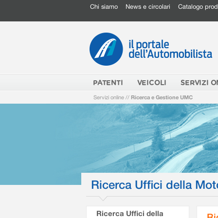
Chi siamo
News e circolari
Catalogo prod
PATENTI
VEICOLI
SERVIZI O
Servizi online
//
Ricerca e Gestione UMC
Ricerca Uffici della Mot
Ricerca Uffici della
Ri