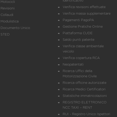
identificativo
Motocicli
Verifica revisioni effettuate
Revisioni
Verifica massa supplementare
Collaudi
Pagamenti PagoPA
Modulistica
Gestione Pratiche Online
Documento Unico
Piattaforma CUDE
STED
Saldo punti patente
Verifica classe ambientale
veicolo
Verifica copertura RCA
Neopatentati
Ricerca Uffici della
Motorizzazione Civile
Ricerca officine autorizzate
Ricerca Medici Certificatori
Statistiche immatricolazioni
REGISTRO ELETTRONICO
NCC TAXI – RENT
RUI - Registro Unico Ispettori