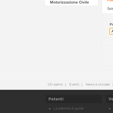
Motorizzazione Civile
Sel
Pr
Chi siamo
Eventi
News e circolari
Patenti
Ve
La patente di guida