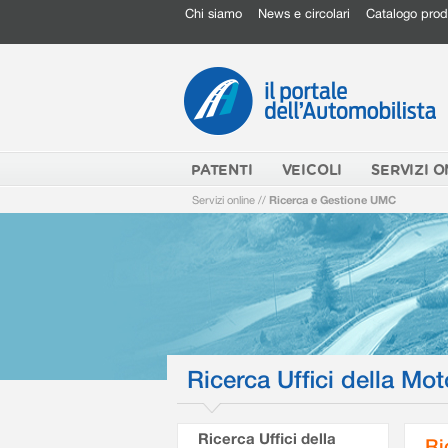
Chi siamo
News e circolari
Catalogo prod
PATENTI
VEICOLI
SERVIZI O
Servizi online
//
Ricerca e Gestione UMC
Ricerca Uffici della Mot
Ricerca Uffici della
Ri