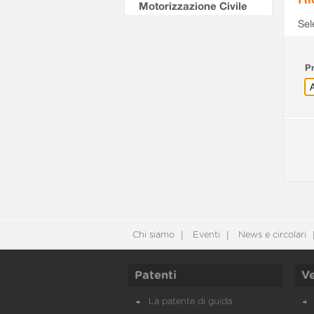
Motorizzazione Civile
Sel
Pr
Chi siamo
Eventi
News e circolari
Patenti
Ve
La patente di guida