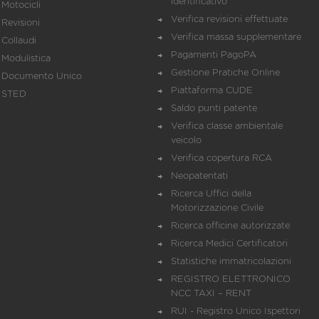
identificativo
Motocicli
Verifica revisioni effettuate
Revisioni
Verifica massa supplementare
Collaudi
Pagamenti PagoPA
Modulistica
Gestione Pratiche Online
Documento Unico
Piattaforma CUDE
STED
Saldo punti patente
Verifica classe ambientale
veicolo
Verifica copertura RCA
Neopatentati
Ricerca Uffici della
Motorizzazione Civile
Ricerca officine autorizzate
Ricerca Medici Certificatori
Statistiche immatricolazioni
REGISTRO ELETTRONICO
NCC TAXI – RENT
RUI - Registro Unico Ispettori