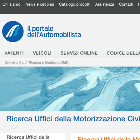
Chi siamo
News e circolari
Catalogo prodotti
Assistenza
Contatti
PATENTI
VEICOLI
SERVIZI ONLINE
CODICE DELL
Servizi online
//
Ricerca e Gestione UMC
Ricerca Uffici della Motorizzazione Civi
Ricerca Uffici della
Ricerca Uffici della M