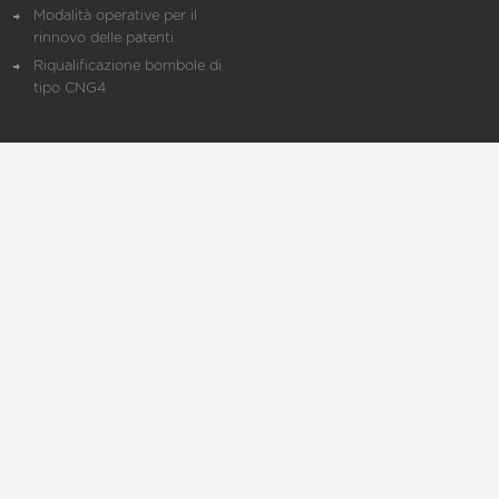
Modalità operative per il
rinnovo delle patenti
Riqualificazione bombole di
tipo CNG4