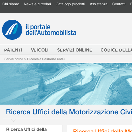
Chi siamo
News e circolari
Catalogo prodotti
Assistenza
Contatti
PATENTI
VEICOLI
SERVIZI ONLINE
CODICE DELL
Servizi online
//
Ricerca e Gestione UMC
Ricerca Uffici della Motorizzazione Civi
Ricerca Uffici della
Ricerca Uffici della M