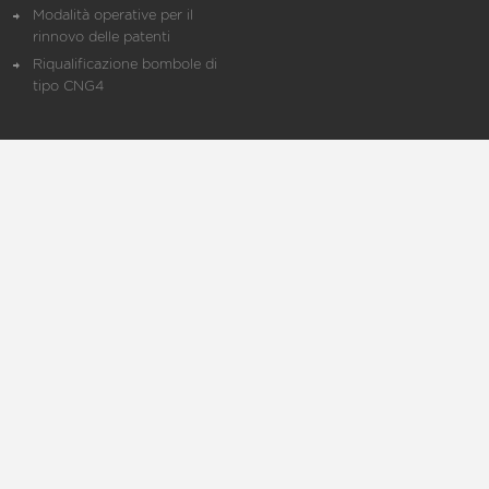
Modalità operative per il
rinnovo delle patenti
Riqualificazione bombole di
tipo CNG4