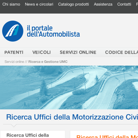
Chi siamo
News e circolari
Catalogo prodotti
Assistenza
Contatti
PATENTI
VEICOLI
SERVIZI ONLINE
CODICE DELL
Servizi online
//
Ricerca e Gestione UMC
Ricerca Uffici della Motorizzazione Civi
Ricerca Uffici della
Ricerca Uffici della M