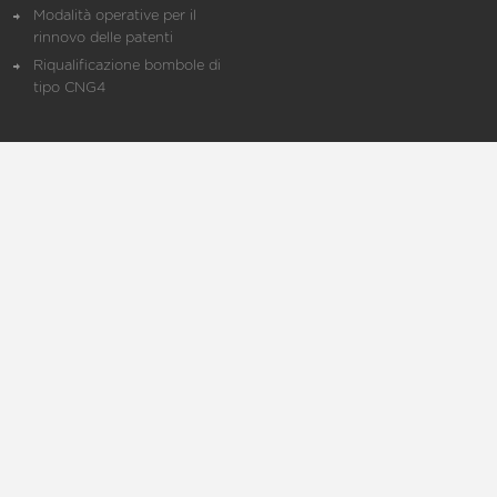
Modalità operative per il
rinnovo delle patenti
Riqualificazione bombole di
tipo CNG4