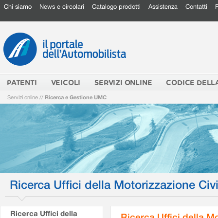
Chi siamo
News e circolari
Catalogo prodotti
Assistenza
Contatti
PATENTI
VEICOLI
SERVIZI ONLINE
CODICE DELL
Servizi online
//
Ricerca e Gestione UMC
Ricerca Uffici della Motorizzazione Civi
Ricerca Uffici della
Ricerca Uffici della M