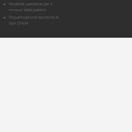
Modalità operative per il
rinnovo delle patenti
Riqualificazione bombole di
tipo CNG4