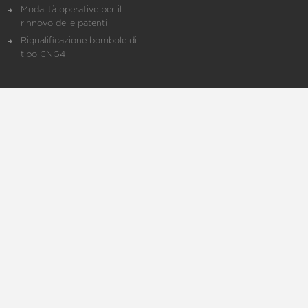
Modalità operative per il
rinnovo delle patenti
Riqualificazione bombole di
tipo CNG4