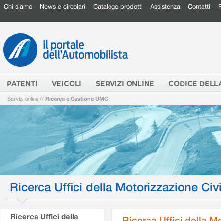
Chi siamo
News e circolari
Catalogo prodotti
Assistenza
Contatti
PATENTI
VEICOLI
SERVIZI ONLINE
CODICE DELL
Servizi online
//
Ricerca e Gestione UMC
Ricerca Uffici della Motorizzazione Civi
Ricerca Uffici della
Ricerca Uffici della M