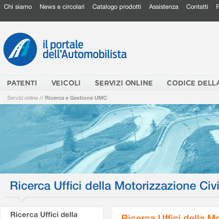
Chi siamo
News e circolari
Catalogo prodotti
Assistenza
Contatti
PATENTI
VEICOLI
SERVIZI ONLINE
CODICE DELL
Servizi online
//
Ricerca e Gestione UMC
Ricerca Uffici della Motorizzazione Civi
Ricerca Uffici della
Ricerca Uffici della M