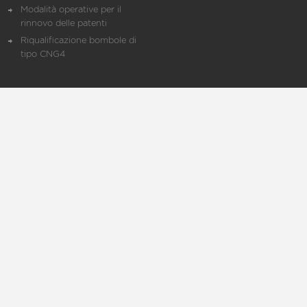
Modalità operative per il
rinnovo delle patenti
Riqualificazione bombole di
tipo CNG4