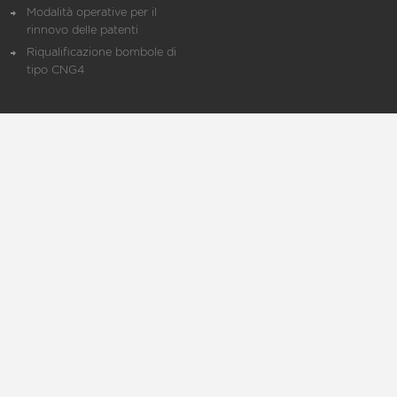
Modalità operative per il
rinnovo delle patenti
Riqualificazione bombole di
tipo CNG4