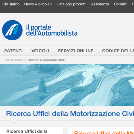
Chi siamo
News e circolari
Catalogo prodotti
Assistenza
Contatti
PATENTI
VEICOLI
SERVIZI ONLINE
CODICE DELL
Servizi online
//
Ricerca e Gestione UMC
Ricerca Uffici della Motorizzazione Civi
Ricerca Uffici della
Ricerca Uffici della M