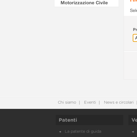
Motorizzazione Civile
Sel
Pr
Chi siamo
Eventi
News e circolari
Patenti
Ve
La patente di guida