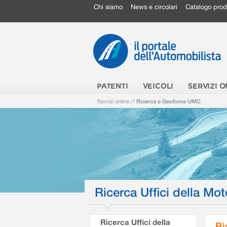
Chi siamo
News e circolari
Catalogo prod
PATENTI
VEICOLI
SERVIZI O
Servizi online
//
Ricerca e Gestione UMC
Ricerca Uffici della Mot
Ricerca Uffici della
Ri