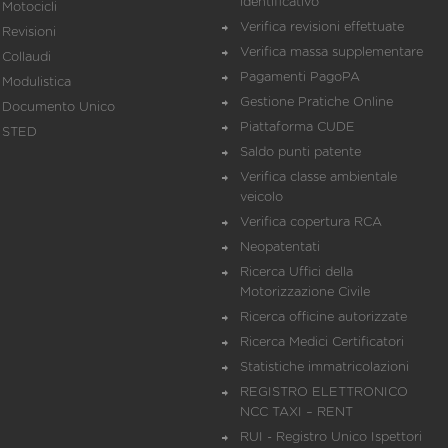
identificativo
Motocicli
Verifica revisioni effettuate
Revisioni
Verifica massa supplementare
Collaudi
Pagamenti PagoPA
Modulistica
Gestione Pratiche Online
Documento Unico
Piattaforma CUDE
STED
Saldo punti patente
Verifica classe ambientale
veicolo
Verifica copertura RCA
Neopatentati
Ricerca Uffici della
Motorizzazione Civile
Ricerca officine autorizzate
Ricerca Medici Certificatori
Statistiche immatricolazioni
REGISTRO ELETTRONICO
NCC TAXI – RENT
RUI - Registro Unico Ispettori