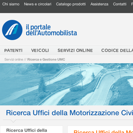
Chi siamo
News e circolari
Catalogo prodotti
Assistenza
Contatti
PATENTI
VEICOLI
SERVIZI ONLINE
CODICE DELL
Servizi online
//
Ricerca e Gestione UMC
Ricerca Uffici della Motorizzazione Civi
Ricerca Uffici della
Ricerca Uffici della M