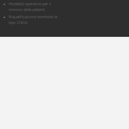
Modalità operative per il
rinnovo delle patenti
Riqualificazione bombole di
tipo CNG4