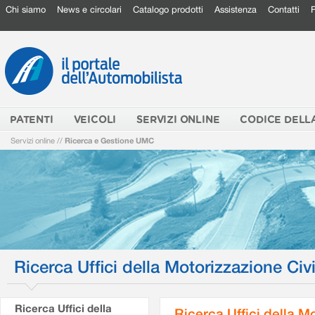
Chi siamo
News e circolari
Catalogo prodotti
Assistenza
Contatti
PATENTI
VEICOLI
SERVIZI ONLINE
CODICE DELL
Servizi online
//
Ricerca e Gestione UMC
Ricerca Uffici della Motorizzazione Civi
Ricerca Uffici della
Ricerca Uffici della M