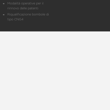
Modalità operative per il
rinnovo delle patenti
Riqualificazione bombole di
tipo CNG4