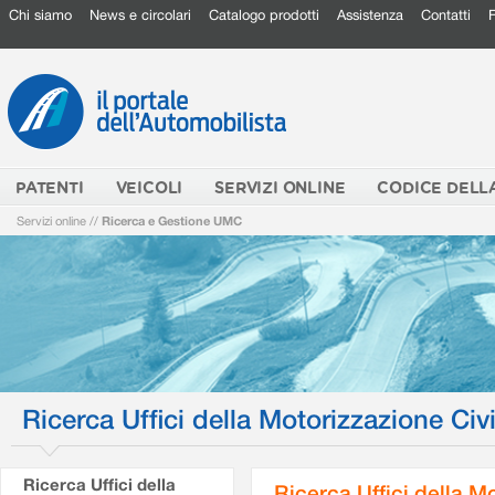
Chi siamo
News e circolari
Catalogo prodotti
Assistenza
Contatti
PATENTI
VEICOLI
SERVIZI ONLINE
CODICE DELL
Servizi online
//
Ricerca e Gestione UMC
Ricerca Uffici della Motorizzazione Civi
Ricerca Uffici della
Ricerca Uffici della M