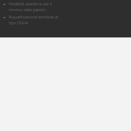
Modalità operative per il
rinnovo delle patenti
Riqualificazione bombole di
tipo CNG4