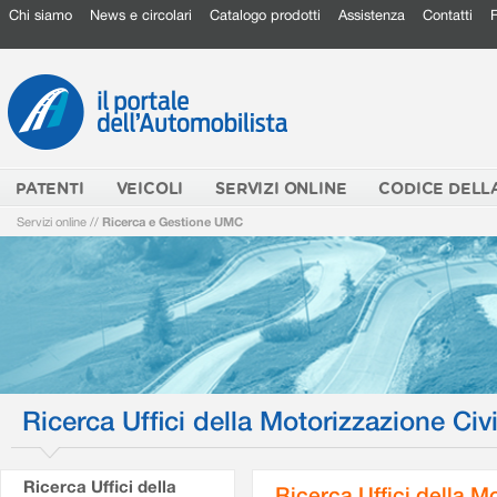
Chi siamo
News e circolari
Catalogo prodotti
Assistenza
Contatti
PATENTI
VEICOLI
SERVIZI ONLINE
CODICE DELL
Servizi online
//
Ricerca e Gestione UMC
Ricerca Uffici della Motorizzazione Civi
Ricerca Uffici della
Ricerca Uffici della M