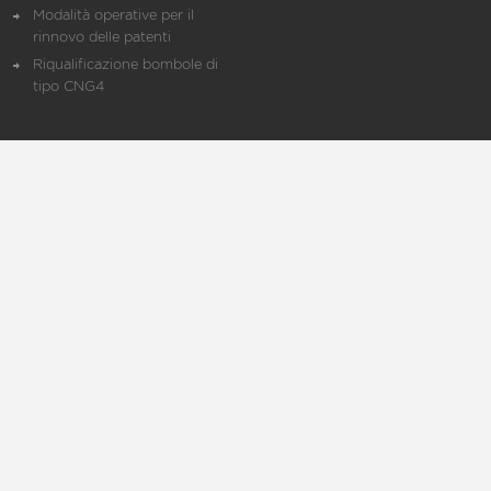
Modalità operative per il
rinnovo delle patenti
Riqualificazione bombole di
tipo CNG4