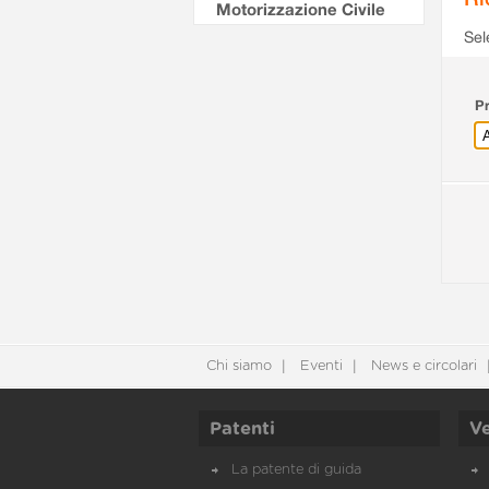
Motorizzazione Civile
Sel
Pr
Chi siamo
Eventi
News e circolari
Patenti
Ve
La patente di guida