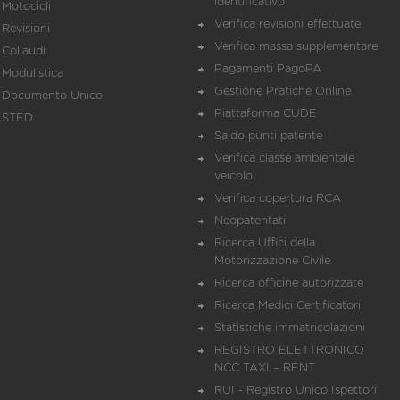
identificativo
Motocicli
Verifica revisioni effettuate
Revisioni
Verifica massa supplementare
Collaudi
Pagamenti PagoPA
Modulistica
Gestione Pratiche Online
Documento Unico
Piattaforma CUDE
STED
Saldo punti patente
Verifica classe ambientale
veicolo
Verifica copertura RCA
Neopatentati
Ricerca Uffici della
Motorizzazione Civile
Ricerca officine autorizzate
Ricerca Medici Certificatori
Statistiche immatricolazioni
REGISTRO ELETTRONICO
NCC TAXI – RENT
RUI - Registro Unico Ispettori