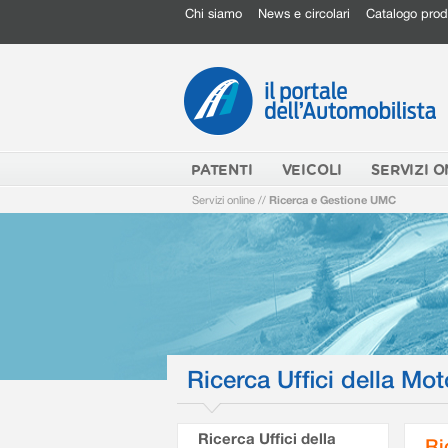
Chi siamo
News e circolari
Catalogo prod
PATENTI
VEICOLI
SERVIZI O
Servizi online
//
Ricerca e Gestione UMC
Ricerca Uffici della Mot
Ricerca Uffici della
Ri