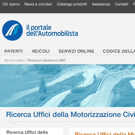
Chi siamo
News e circolari
Catalogo prodotti
Assistenza
Contatti
PATENTI
VEICOLI
SERVIZI ONLINE
CODICE DELL
Servizi online
//
Ricerca e Gestione UMC
Ricerca Uffici della Motorizzazione Civi
Ricerca Uffici della
Ricerca Uffici della M