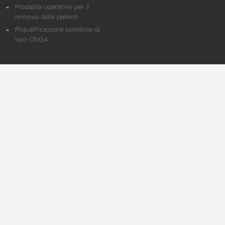
Modalità operative per il
rinnovo delle patenti
Riqualificazione bombole di
tipo CNG4